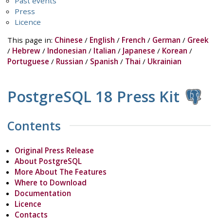
Past events
Press
Licence
This page in:
Chinese
/
English
/
French
/
German
/
Greek
/
Hebrew
/
Indonesian
/
Italian
/
Japanese
/
Korean
/
Portuguese
/
Russian
/
Spanish
/
Thai
/
Ukrainian
PostgreSQL 18 Press Kit
Contents
Original Press Release
About PostgreSQL
More About The Features
Where to Download
Documentation
Licence
Contacts