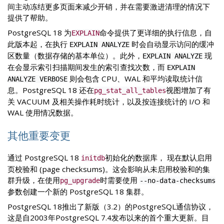
间主动冻结更多页面来减少开销，并在需要激进清理的情况下
提供了帮助。
PostgreSQL 18 为
命令提供了更详细的执行信息，自
EXPLAIN
此版本起，在执行
时会自动显示访问的缓冲
EXPLAIN ANALYZE
区数量（数据存储的基本单位）。此外，
现
EXPLAIN ANALYZE
在会显示索引扫描期间发生的索引查找次数，而
EXPLAIN
则会包含 CPU、WAL 和平均读取统计信
ANALYZE VERBOSE
息。PostgreSQL 18 还在
视图增加了有
pg_stat_all_tables
关 VACUUM 及相关操作耗时统计，以及按连接统计的 I/O 和
WAL 使用情况数据。
其他重要变更
通过 PostgreSQL 18
初始化的数据库， 现在默认启用
initdb
页校验和 (page checksums)。这会影响从未启用校验和的集
群升级，在使用
时需要使用
pg_upgrade
--no-data-checksums
参数创建一个新的 PostgreSQL 18 集群。
PostgreSQL 18推出了新版（3.2）的PostgreSQL通信协议，
这是自2003年PostgreSQL 7.4发布以来的首个重大更新。目