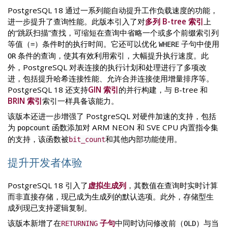
PostgreSQL 18 通过一系列能自动提升工作负载速度的功能，
进一步提升了查询性能。此版本引入了对
多列 B-tree 索引
上
的“跳跃扫描”查找，可缩短在查询中省略一个或多个前缀索引列
等值（
）条件时的执行时间。它还可以优化
子句中使用
=
WHERE
条件的查询，使其有效利用索引，大幅提升执行速度。此
OR
外，PostgreSQL 对表连接的执行计划和处理进行了多项改
进，包括提升哈希连接性能、允许合并连接使用增量排序等。
PostgreSQL 18 还支持
GIN 索引
的并行构建，与 B-tree 和
BRIN 索引
索引一样具备该能力。
该版本还进一步增强了 PostgreSQL 对硬件加速的支持，包括
为
函数添加对 ARM NEON 和 SVE CPU 内置指令集
popcount
的支持，该函数被
和其他内部功能使用。
bit_count
提升开发者体验
PostgreSQL 18 引入了
虚拟生成列
，其数值在查询时实时计算
而非直接存储，现已成为生成列的默认选项。此外，存储型生
成列现已支持逻辑复制。
该版本新增了在
子句
中同时访问修改前（
）与当
RETURNING
OLD