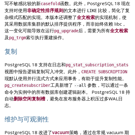
写不敏感比较的新
函数。此外，PostgreSQL 18 现在
casefold
支持对使用
非确定性排序规则
的文本进行
比较，简化了复
LIKE
杂模式匹配的实现。本版本还调整了
全文检索
的实现机制，使
其采用数据库集群的默认排序提供程序，而非始终依赖 libc，
这一变化可能导致在运行
后，需要为所有
全文检索
pg_upgrade
及
索引执行重建操作。
pg_trgm
复制
PostgreSQL 18 支持在日志和
pg_stat_subscription_stats
视图中报告逻辑复制写入冲突。此外，
CREATE SUBSCRIPTION
现默认使用并行流式方式来应用事务，有助于提升复制性能。
工具新增了
参数，可以通过一条
pg_createsubscriber
--all
命令为实例中的所有数据库创建逻辑副本。 PostgreSQL 18 持
自动
删除空闲复制槽
，避免在发布服务器上积压过多WAL日
志。
维护与可观测性
PostgreSQL 18 改进了
vacuum
策略，通过在常规 vacuum 期