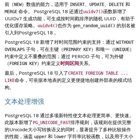
前（
）数值的能力，适用于
、
、
和
NEW
INSERT
UPDATE
DELETE
命令。 PostgreSQL 18 还通过
函数新增了
MERGE
uuidv7()
UUIDv7 生成功能，可生成按时间戳排序的随机 UUID，有助于
优化缓存策略。
也作为
的别名被
uuidv4()
gen_random_uuid()
引入到PostgreSQL 18 。
PostgreSQL 18 新增了对时间范围约束的支持：通过
WITHOUT
子句，可在主键（
）和唯一（
）
OVERLAPS
PRIMARY KEY
UNIQUE
约束中定义不重叠的范围；通过 PERIOD 子句，可为外键
（
）约束定义
时间区间
关系。
FOREIGN KEY
最后，PostgreSQL 18 引入了
CREATE FOREIGN TABLE ...
命令，可依据本地表的定义更便捷地创建外部表的模式结
LIKE
构。
文本处理增强
PostgreSQL 18 通过多项新特性使文本处理更简单、更快速。
此版本新增了
排序规则，该规则在提供完整
PG_UNICODE_FAST
的Unicode大小写转换语义的同时，显著提升了多种比较操作
的性能，涵盖
和
字符串比较函数，以及用于大小
upper
lower