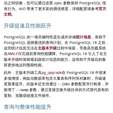
法之间切换，也可以通过设置
参数保持 PostgreSQL 现
sync
有行为。AIO 带来了更丰富的调优维度，详细配置请参考
官方
文档
。
升级提速且性能跃升
PostgreSQL 的一项关键特性是生成并存储
统计信息
，有助于
PostgreSQL 选择最优的查询计划。在 PostgreSQL 18 之前，
这些统计信息无法在
主版本升级
过程中保留，导致高负载系统
在
完成前查询性能骤降。PostgreSQL 18 引入了在主
ANALYZE
版本升级时保留规划器统计信息的能力，这有助于升级后的集
群更快地达到预期性能。
此外，主版本升级工具
在 PostgreSQL 18 中迎来
pg_upgrade
多项增强，例如当数据库包含大量表和序列等对象时，升级速
度显著提升。此版本还支持通过
参数配置并行检查，并
--jobs
新增了
参数，通过直接交换升级目录的方式替代原有的
--swap
复制、克隆或链接文件操作。
查询与整体性能提升