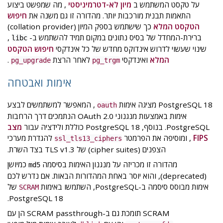
על טקסט המשתמש ב
מיון לא-דטרמיניסטי
, מה שמפשט ביצוע
התאמות תבנית מורכבות יותר. מהדורה זו גם משנה את
חיפוש
הטקסט המלא
כך שישתמש בספק המיון (collation provider)
ברירת-המחדל של בסיס נתונים במקום תמיד להשתמש ב-
,
libc
שינוי שעשוי לדרוש אינדוקס מחדש של כל אינדקסי
חיפוש הטקסט
המלא
ואינדקסי
לאחר הרצת
.
pg_upgrade
pg_trgm
אימות ואבטחה
PostgreSQL 18 מציגה אימות
, המאפשר למשתמשים לבצע
oauth
אימות באמצעות מנגנוני OAuth 2.0 הנתמכים דרך הרחבות
PostgreSQL. בנוסף, PostgreSQL 18 כוללת ולידציה עבור
מצב
FIPS
, ומוסיפה את הפרמטר
להגדרת מערכי
ssl_tls13_ciphers
הצפנים (cipher suites) של TLS v1.3 בצד השרת.
מהדורה זו מכריזה על מנגנון האימות בסיסמה
כמיושן
md5
(deprecated), והוא יוסר באחת המהדורות הבאות. אם נדרש לכם
אימות מבוסס סיסמה ב-PostgreSQL, השתמשו באימות
של
SCRAM
PostgreSQL 18.
SCRAM תומכת גם ב-SCRAM passthrough הן עם