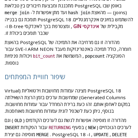
באופן שבו PostgreSQL מתכננת ומבצעת חיבורים בין טבלאות
(joins) — מהאצת
ועד מתן אפשרות ל-
merge join
hash join
להשתמש במיונים אינקרמנטליים. PostgreSQL 18 תומכת גם בבנייה
מקבילית של
אינדקסי GIN
, ומצטרפת בכך לאינדקסי B-tree ו-
שכבר תומכים ביכולת זו.
מהדורה זו גם מרחיבה את התמיכה של PostgreSQL בהאצת
חומרה, כולל תמיכה באינטרינזיקות מעבד ARM NEON ו-SVE עבור
הפונקציה
, המשמשת את
ויכולות פנימיות
bit_count
popcount
נוספות.
שיפור חוויית המפתחים
PostgreSQL 18 מציגה עמודות מחושבות וירטואליות (Virtual
Generated Columns) שמחשבות ערכים בזמן הרצת השאילתה
במקום לאחסן אותם. זהו כעת ברירת המחדל עבור עמודות מחושבות.
בנוסף, ניתן כעת לשכפל לוגית עמודות מחושבות מאוחסנות.
מהדורה זו מוסיפה אפשרות לגשת גם לערכים הקודמים (
) וגם
OLD
לערכים הנוכחיים (
) בסעיף
עבור הפקודות
INSERT
RETURNING
NEW
,
,
ו-
. PostgreSQL 18 מוסיפה גם יצירת
MERGE
UPDATE
DELETE