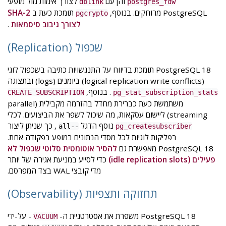
והן עם
לצורך אימות מול מופעי
dblink
postgres_fdw
PostgreSQL מרוחקים. בנוסף,
תומכת כעת ב
SHA-2
pgcrypto
לצורך גיבוב סיסמאות
.
שכפול (Replication)
PostgreSQL 18 תומכת בדיווח על התנגשויות כתיבה בשכפול לוגי
(logical replication write conflicts) ביומנים (logs) ובתצוגה
. בנוסף,
CREATE SUBSCRIPTION
pg_stat_subscription_stats
משתמשת כעת כברירת מחדל בהזרמה מקבילית (parallel
streaming) ליישום עסקאות, מה שיכול לשפר את הביצועים. לכלי
נוסף הדגל
, כך שניתן ליצור
--all
pg_createsubscriber
רפליקות לוגיות לכל מסדי הנתונים במופע בפקודה אחת.
PostgreSQL 18 מאפשרת גם
להסיר אוטומטית סלוטי שכפול לא
פעילים (idle replication slots)
כדי לסייע במניעת אגירה של יותר
מדי קובצי WAL בצד המפרסם.
תחזוקה ותצפיות (Observability)
PostgreSQL 18 משפרת את אסטרטגיית ה-
- על-ידי
VACUUM