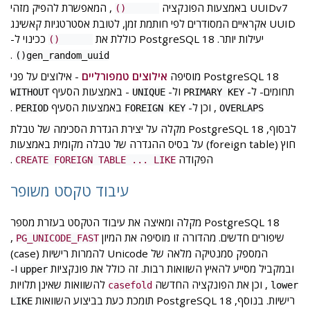
UUIDv7 באמצעות הפונקציה
, המאפשרת להפיק מזהי
uuidv7()
UUID אקראיים המסודרים לפי חותמת זמן, לטובת אסטרטגיות קאשינג
יעילות יותר. PostgreSQL 18 כוללת את
ככינוי ל-
uuidv4()
.
gen_random_uuid()
PostgreSQL 18 מוסיפה
אילוצים טמפורליים
- אילוצים על פני
תחומים- ל-
ול-
- באמצעות הסעיף
WITHOUT
UNIQUE
PRIMARY KEY
, וכן ל-
באמצעות הסעיף
.
PERIOD
FOREIGN KEY
OVERLAPS
לבסוף, PostgreSQL 18 מקלה על יצירת הגדרת הסכימה של טבלת
חוץ (foreign table) על בסיס ההגדרה של טבלה מקומית באמצעות
הפקודה
.
CREATE FOREIGN TABLE ... LIKE
עיבוד טקסט משופר
PostgreSQL 18 מקלה ומאיצה את עיבוד הטקסט בעזרת מספר
שיפורים חדשים. מהדורה זו מוסיפה את המיון
,
PG_UNICODE_FAST
המספק סמנטיקה מלאה של Unicode להמרות רישיות (case)
ובמקביל מסייע להאיץ השוואות רבות. זה כולל את פונקציות
ו-
upper
, וכן את הפונקציה החדשה
להשוואות שאינן תלויות
casefold
lower
רישיות. בנוסף, PostgreSQL 18 תומכת כעת בביצוע השוואות
LIKE