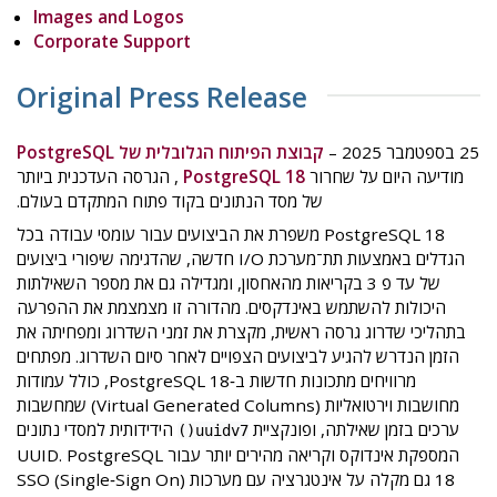
Images and Logos
Corporate Support
Original Press Release
25 בספטמבר 2025 –
קבוצת הפיתוח הגלובלית של PostgreSQL
מודיעה היום על שחרור
PostgreSQL 18
, הגרסה העדכנית ביותר
של מסד הנתונים בקוד פתוח המתקדם בעולם.
PostgreSQL 18 משפרת את הביצועים עבור עומסי עבודה בכל
הגדלים באמצעות תת־מערכת I/O חדשה, שהדגימה שיפורי ביצועים
של עד פ 3 בקריאות מהאחסון, ומגדילה גם את מספר השאילתות
היכולות להשתמש באינדקסים. מהדורה זו מצמצמת את ההפרעה
בתהליכי שדרוג גרסה ראשית, מקצרת את זמני השדרוג ומפחיתה את
הזמן הנדרש להגיע לביצועים הצפויים לאחר סיום השדרוג. מפתחים
מרוויחים מתכונות חדשות ב‑PostgreSQL 18, כולל עמודות
מחושבות וירטואליות (Virtual Generated Columns) שמחשבות
ערכים בזמן שאילתה, ופונקציית
הידידותית למסדי נתונים
uuidv7()
המספקת אינדוקס וקריאה מהירים יותר עבור UUID. PostgreSQL
18 גם מקלה על אינטגרציה עם מערכות SSO (Single‑Sign On)