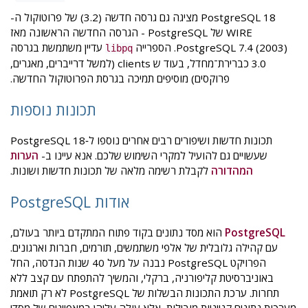
PostgreSQL 18 מציגה גם גרסה חדשה (3.2) של פרוטוקול ה-
WIRE של PostgreSQL - הגרסה החדשה הראשונה מאז
PostgreSQL 7.4 (2003). הספרייה
עדיין משתמשת בגרסה
libpq
3.0 כברירת־מחדל, בעוד ש clients (למשל דרייברים, מאגרים,
פרוקסים) מוסיפים תמיכה בגרסת הפרוטוקול החדשה.
תכונות נוספות
תכונות חדשות ושיפורים רבים אחרים נוספו ל‑PostgreSQL 18
שעשויים גם להועיל למקרי השימוש שלכם. אנא עיינו ב-
הערות
המהדורה
לקבלת רשימה מלאה של תכונות חדשות ושונות.
אודות PostgreSQL
PostgreSQL
הוא מסד נתונים בקוד פתוח המתקדם ביותר בעולם,
עם קהילה גלובלית של אלפי משתמשים, תורמים, חברות וארגונים.
הפרויקט PostgreSQL נבנה על מעל 40 שנות הנדסה, החל
באוניברסיטת קליפורניה, ברקלי, והמשיך להתפתח עם קצב ללא
תחרות. ערכת התכונות הבשלות של PostgreSQL לא רק תואמת