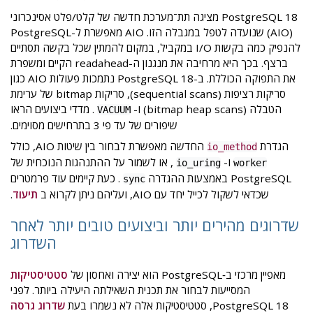
PostgreSQL 18 מציגה תת־מערכת חדשה של קלט/פלט אסינכרוני
(AIO) שנועדה לטפל במגבלה הזו. AIO מאפשרת ל-PostgreSQL
להנפיק כמה בקשות I/O במקביל, במקום להמתין שכל בקשה תסתיים
ברצף. בכך היא מרחיבה את מנגנון ה-readahead הקיים ומשפרת
את התפוקה הכוללת. ב-PostgreSQL 18 נתמכות פעולות AIO כגון
סריקות רציפות (sequential scans), סריקות bitmap של ערימת
הטבלה (bitmap heap scans) ו-
. מדדי ביצועים הראו
VACUUM
שיפורים של עד פי 3 בתרחישים מסוימים.
הגדרת
החדשה מאפשרת לבחור בין שיטות AIO, כולל
io_method
ו-
, או לשמור על ההתנהגות הנוכחית של
io_uring
worker
PostgreSQL באמצעות ההגדרה
. כעת קיימים עוד פרמטרים
sync
שכדאי לשקול לכייל יחד עם AIO, ועליהם ניתן לקרוא ב
תיעוד
.
שדרוגים מהירים יותר וביצועים טובים יותר לאחר
השדרוג
מאפיין מרכזי ב‑PostgreSQL הוא יצירה ואחסון של
סטטיסטיקות
המסייעות לבחור את תכנית השאילתה היעילה ביותר. לפני
PostgreSQL 18, סטטיסטיקות אלה לא נשמרו בעת
שדרוג גרסה