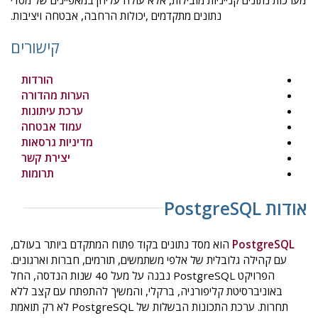
מערכות נתונים קנייניות מובילות, אלא עולה עליהן במאפיינים של מסדי
נתונים מתקדמים ,יכולות הרחבה, אבטחה ויציבות.
קישורים
הורדות
הערות מהדורה
ערכת עיתונות
עמוד אבטחה
מדיניות גרסאות
יצירת קשר
תרומות
אודות PostgreSQL
PostgreSQL
הוא מסד נתונים בקוד פתוח המתקדם ביותר בעולם,
עם קהילה גלובלית של אלפי משתמשים, תורמים, חברות וארגונים.
הפרויקט PostgreSQL נבנה על מעל 40 שנות הנדסה, החל
באוניברסיטת קליפורניה, ברקלי, והמשיך להתפתח עם קצב ללא
תחרות. ערכת התכונות הבשלות של PostgreSQL לא רק תואמת