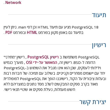
.
Network
תיעוד
PostgreSQL 18 מגיע עם תיעוד HTML וכן דפי man. ניתן לעיין
בתיעוד גם באופן מקוון בפורמט
HTML
ובפורמט
PDF
.
רישיון
PostgreSQL משתמשת ב
רישיון PostgreSQL
, רישיון “מתירני”
הדומה ל-BSD. רישיון זה,
המאושר על-ידי OSI
, מוערך כגמיש
וידידותי לעסקים, שכן הוא אינו מגביל את השימוש ב-PostgreSQL
יחד עם יישומים מסחריים וקנייניים. בשילוב עם תמיכה של חברות רבות
ובעלות ציבורית על הקוד, רישיוננו הופך את PostgreSQL לפופולרית
מאוד בקרב ספקים המבקשים לשלב מסד נתונים במוצריהם ללא
חשש מעמלות, נעילת ספקים או שינויי תנאי רישוי.
יצירת קשר