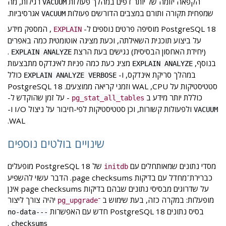
הקפאה יזומה של יותר דפים במהלך פעולות
רגילות, מה
VACUUM
שמפחית תקורה ותורם במצבים הדורשים פעולות
אגרסיביות.
VACUUM
PostgreSQL 18 מוסיפה פרטים נוספים ל-
, המספק מידע
EXPLAIN
על ביצוע תוכנית השאילתה, וכעת מציגה אוטומטית כמה באפרים
(יחידת האחסון הבסיסית) נגישים בעת הרצת
.
EXPLAIN ANALYZE
בנוסף,
מציג כעת כמה פניות לאינדקס מתבצעות
EXPLAIN ANALYZE
במהלך סריקת אינדקס, ו-
כולל
EXPLAIN ANALYZE VERBOSE
סטטיסטיקות על CPU, ‏WAL וזמני קריאה ממוצעים. PostgreSQL 18
כוללת יותר מידע ב
- על זמן שהוקדש ל-
pg_stat_all_tables
ולפעולות קשורות, וכן סטטיסטיקות לפי-חיבור על ניצול I/O ו-
VACUUM
WAL.
שינויים בולטים נוספים
מסדי נתונים שמאותחלים עם
של PostgreSQL 18 מופעלים
initdb
כברירת־מחדל עם בדיקות page checksums. הדבר עשוי להשפיע
על שדרוגים מבסיסי נתונים שבהם בדיקות page checksums אינן
מופעלות: במקרה כזה, בעת שימוש ב
יהיה צורך ליצור
־pg_upgrade
בסיס נתונים PostgreSQL 18 חדש עם האפשרות
--no-data-
.
checksums