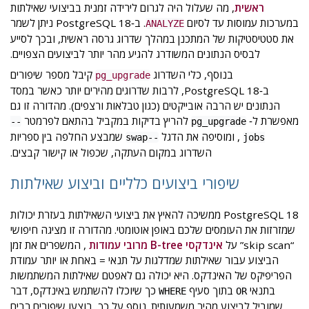
ראשית
, מה שעלול היה לגרום לירידה זמנית בביצועי שאילתות
במערכות עמוסות עד לסיום
. ב‑PostgreSQL 18 ניתן לשמר
ANALYZE
את סטטיסטיקות של המתכנן במהלך שדרוג גרסה ראשית, ובכך לסייע
לבסיס הנתונים המשודרג להגיע מהר יותר לביצועים הצפויים.
בנוסף, כלי השדרוג
קיבל מספר שיפורים
pg_upgrade
ב‑PostgreSQL 18, לרבות שדרוגים מהירים יותר כאשר במסד
הנתונים יש הרבה אובייקטים (כגון טבלאות ורצפים). מהדורה זו גם
מאפשרת ל‑
להריץ בדיקות במקביל בהתאם לפרמטר
--
pg_upgrade
, ומוסיפה את הדגל
שמבצע החלפה בין ספריות
--swap
jobs
השדרוג במקום העתקה, שכפול או קישור קבצים.
שיפורי ביצועים כלליים וביצוע שאילתות
PostgreSQL 18 ממשיכה להאיץ את ביצועי השאילתות בעזרת יכולות
שמזרזות את העומסים שלכם באופן אוטומטי. מהדורה זו מציגה חיפושי
“skip scan” על
אינדקסי B-tree מרובי עמודות
, המשפרים את זמן
הביצוע עבור שאילתות שמדלגות על תנאי = באחת או יותר עמודת
הפריפיקס של האינדקס. היא יכולה גם לאפטם שאילתות המשתמשות
בתנאי
בתוך סעיף
כך שיוכלו להשתמש באינדקס, דבר
WHERE
OR
שמוביל לביצוע מהיר משמעותית. נוסף על כך, בוצעו שיפורים רבים