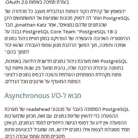
בעזרת תמיכה באימות OAuth 2.0.
"המאמץ של קהילת הקוד הפתוח הגלובלית מעצב כל מהדורה של
PostgreSQL ועוזר לה לספק תכונות שמגיעות אל המשתמשים היכן
שהנתונים שלהם נמצאים", אמר Jonathan Katz, חבר
ב‑PostgreSQL Core Team. "PostgreSQL 18 נבנה על
ההיסטוריה הארוכה והעשירה של הפרויקט במתן חוויית ניהול נתונים
אמינה וחסינה, תוך המשך הרחבת מגוון עומסי העבודה שהוא יכול
לתמוך בהם."
PostgreSQL זאת מערכת ניהול נתונים חדשנית הידועה באמינות,
בחוסנה וביכולת הרחבה שלה, נהנית ממעל 25 שנות פיתוח קוד
פתוח מקהילת המפתחים העולמית והפכה לבסיס נתונים רלציוני
הפתוח המועדף על ארגונים מכל הגדלים.
מבוא ל‑Asynchronous I/O
PostgreSQL הסתמכה בעבר על מנגנוני readahead של מערכת
ההפעלה כדי להאיץ שליפת נתונים. עם זאת, מכיוון שלמערכות
ההפעלה אין ידע על דפוסי הגישה הייחודיים למסד הנתונים, הן אינן
תמיד מסוגלות לצפות אילו נתונים יידרשו, מה שמוביל לביצועים פחות
מיטביים תחת עומסי עבודה רבים.