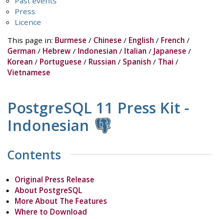
Past events
Press
Licence
This page in:
Burmese
/
Chinese
/
English
/
French
/
German
/
Hebrew
/
Indonesian
/
Italian
/
Japanese
/
Korean
/
Portuguese
/
Russian
/
Spanish
/
Thai
/
Vietnamese
PostgreSQL 11 Press Kit -
Indonesian
Contents
Original Press Release
About PostgreSQL
More About The Features
Where to Download