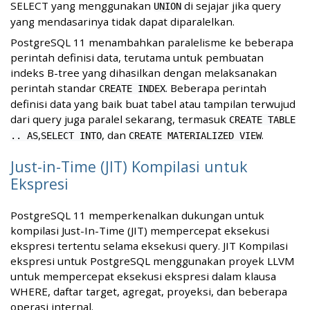
SELECT yang menggunakan
di sejajar jika query
UNION
yang mendasarinya tidak dapat diparalelkan.
PostgreSQL 11 menambahkan paralelisme ke beberapa
perintah definisi data, terutama untuk pembuatan
indeks B-tree yang dihasilkan dengan melaksanakan
perintah standar
. Beberapa perintah
CREATE INDEX
definisi data yang baik buat tabel atau tampilan terwujud
dari query juga paralel sekarang, termasuk
CREATE TABLE
,
, dan
.
.. AS
SELECT INTO
CREATE MATERIALIZED VIEW
Just-in-Time (JIT) Kompilasi untuk
Ekspresi
PostgreSQL 11 memperkenalkan dukungan untuk
kompilasi Just-In-Time (JIT) mempercepat eksekusi
ekspresi tertentu selama eksekusi query. JIT Kompilasi
ekspresi untuk PostgreSQL menggunakan proyek LLVM
untuk mempercepat eksekusi ekspresi dalam klausa
WHERE, daftar target, agregat, proyeksi, dan beberapa
operasi internal.