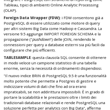
Tableau, tipici di ambienti Online Analytic Processing
(OLAP).
Foreign Data Wrapper (FDW)
: i FDW consentono già a
PostgreSQL di essere utilizzato come motore di query
per altri sistemi Big Data come Hadoop e Cassandra. La
versione 9.5 aggiunge IMPORT FOREIGN SCHEMA e la
propagazione ("
pushdown
") delle JOIN, rendendo le
connessioni per query a database esterni sia più facili da
configurare che più efficienti.
TABLESAMPLE
: questa clausola SQL consente di ottenere
in modo veloce un campione statistico di una tabella
enorme, senza la necessità di ordinamenti dispendiosi.
"Il nuovo indice BRIN di PostgreSQL 9.5 è una funzionalità
molto potente che permette a Postgres di gestire e
indicizzare volumi di dati che fino ad ora erano
impraticabili, se non addirittura impossibili. È in grado di
portare la scalabilità e le prestazioni oltre i limiti dei
tradizionali database relazionali e rende PostgreSQL una
soluzione perfetta per analytics con Big Data", afferma