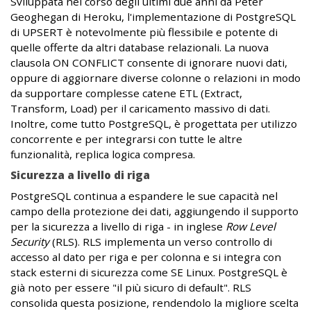
Sviluppata nel corso degli ultimi due anni da Peter
Geoghegan di Heroku, l'implementazione di PostgreSQL
di UPSERT è notevolmente più flessibile e potente di
quelle offerte da altri database relazionali. La nuova
clausola ON CONFLICT consente di ignorare nuovi dati,
oppure di aggiornare diverse colonne o relazioni in modo
da supportare complesse catene ETL (Extract,
Transform, Load) per il caricamento massivo di dati.
Inoltre, come tutto PostgreSQL, è progettata per utilizzo
concorrente e per integrarsi con tutte le altre
funzionalità, replica logica compresa.
Sicurezza a livello di riga
PostgreSQL continua a espandere le sue capacità nel
campo della protezione dei dati, aggiungendo il supporto
per la sicurezza a livello di riga - in inglese
Row Level
Security
(RLS). RLS implementa un verso controllo di
accesso al dato per riga e per colonna e si integra con
stack esterni di sicurezza come SE Linux. PostgreSQL è
già noto per essere "il più sicuro di default". RLS
consolida questa posizione, rendendolo la migliore scelta