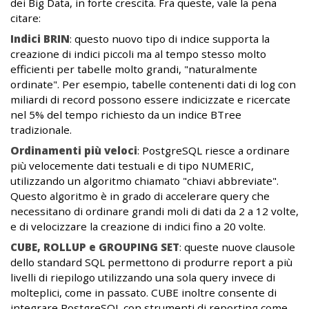
dei Big Data, in forte crescita. Fra queste, vale la pena
citare:
Indici BRIN
: questo nuovo tipo di indice supporta la
creazione di indici piccoli ma al tempo stesso molto
efficienti per tabelle molto grandi, "naturalmente
ordinate". Per esempio, tabelle contenenti dati di log con
miliardi di record possono essere indicizzate e ricercate
nel 5% del tempo richiesto da un indice BTree
tradizionale.
Ordinamenti più veloci
: PostgreSQL riesce a ordinare
più velocemente dati testuali e di tipo NUMERIC,
utilizzando un algoritmo chiamato "chiavi abbreviate".
Questo algoritmo è in grado di accelerare query che
necessitano di ordinare grandi moli di dati da 2 a 12 volte,
e di velocizzare la creazione di indici fino a 20 volte.
CUBE, ROLLUP e GROUPING SET
: queste nuove clausole
dello standard SQL permettono di produrre report a più
livelli di riepilogo utilizzando una sola query invece di
molteplici, come in passato. CUBE inoltre consente di
integrare PostgreSQL con strumenti di reporting come