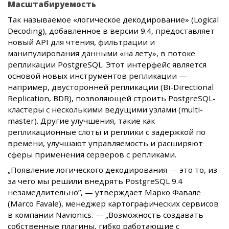
Масштабируемость
Так называемое «логическое декодирование» (Logical
Decoding), добавленное в версии 9.4, предоставляет
новый API для чтения, фильтрации и
манипулирования данными «на лету», в потоке
репликации PostgreSQL. Этот интерфейс является
основой новых инструментов репликации —
например, двусторонней репликации (Bi-Directional
Replication, BDR), позволяющей строить PostgreSQL-
кластеры с несколькими ведущими узлами (multi-
master). Другие улучшения, такие как
репликационные слоты и реплики с задержкой по
времени, улучшают управляемость и расширяют
сферы применения серверов с репликами.
„Появление логического декодирования — это то, из-
за чего мы решили внедрять PostgreSQL 9.4
незамедлительно”, — утверждает Марко Фавале
(Marco Favale), менеджер картографических сервисов
в компании Navionics. — „Возможность создавать
собственные плагины, гибко работающие с