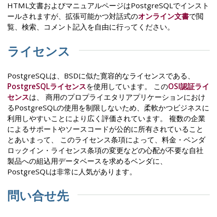
HTML文書およびマニュアルページはPostgreSQLでインスト
ールされますが、拡張可能かつ対話式の
オンライン文書
で閲
覧、検索、コメント記入を自由に行ってください。
ライセンス
PostgreSQLは、BSDに似た寛容的なライセンスである、
PostgreSQLライセンス
を使用しています。 この
OSI認証ライ
センス
は、 商用のプロプライエタリアプリケーションにおけ
るPostgreSQLの使用を制限しないため、柔軟かつビジネスに
利用しやすいことにより広く評価されています。 複数の企業
によるサポートやソースコードが公的に所有されていること
とあいまって、 このライセンス条項によって、料金・ベンダ
ロックイン・ライセンス条項の変更などの心配が不要な自社
製品への組込用データベースを求めるベンダに、
PostgreSQLは非常に人気があります。
問い合せ先