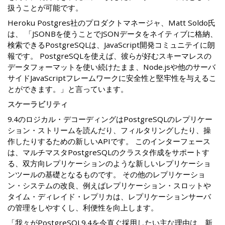
扱うことが可能です。
Heroku Postgres社のプロダクトマネージャ、Matt Soldo氏
は、 「JSONBを使うことでJSONデータをネイティブに格納、
検索できるPostgreSQLは、JavaScript開発コミュニテイに朗
報です。 PostgreSQLを使えば、彼らが好むスキーマレスの
データフォーマットを使い続けたまま、Node.jsや他のサーバ
サイドJavaScriptフレームワークに安全性と堅牢性を与えるこ
とができます。」と言っています。
スケーラビリティ
9.4のロジカル・デコーディングはPostgreSQLのレプリケー
ション・ストリームを読んだり、フィルタリングしたり、操
作したりするための新しいAPIです。 このインターフェース
は、マルチマスタPostgreSQLのクラスタ作成をサポートす
る、双方向レプリケーションのような新しいレプリケーショ
ンツールの基礎となるものです。 その他のレプリケーショ
ン・システムの改良、例えばレプリケーション・スロットや
タイム・ディレイド・レプリカは、レプリケーションサーバ
の管理をしやすくし、利便性を向上します。
「我々がPostgreSQL9.4を今直ぐ採用したい主な理由は、新