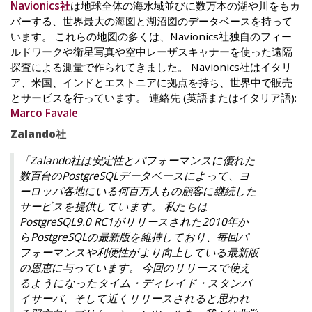
Navionics社
は地球全体の海水域並びに数万本の湖や川をもカ
バーする、世界最大の海図と湖沼図のデータベースを持って
います。 これらの地図の多くは、Navionics社独自のフィー
ルドワークや衛星写真や空中レーザスキャナーを使った遠隔
探査による測量で作られてきました。 Navionics社はイタリ
ア、米国、インドとエストニアに拠点を持ち、世界中で販売
とサービスを行っています。 連絡先 (英語またはイタリア語):
Marco Favale
Zalando社
「Zalando社は安定性とパフォーマンスに優れた
数百台のPostgreSQLデータベースによって、ヨ
ーロッパ各地にいる何百万人もの顧客に継続した
サービスを提供しています。 私たちは
PostgreSQL9.0 RC1がリリースされた2010年か
らPostgreSQLの最新版を維持しており、毎回パ
フォーマンスや利便性がより向上している最新版
の恩恵に与っています。 今回のリリースで使え
るようになったタイム・ディレイド・スタンバ
イサーバ、そして近くリリースされると思われ