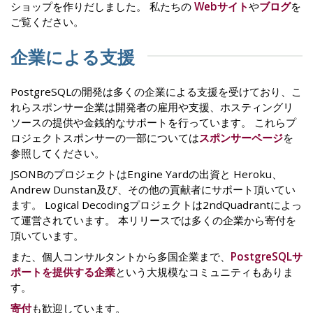
ショップを作りだしました。 私たちの
Webサイト
や
ブログ
を
ご覧ください。
企業による支援
PostgreSQLの開発は多くの企業による支援を受けており、こ
れらスポンサー企業は開発者の雇用や支援、ホスティングリ
ソースの提供や金銭的なサポートを行っています。 これらプ
ロジェクトスポンサーの一部については
スポンサーページ
を
参照してください。
JSONBのプロジェクトはEngine Yardの出資と Heroku、
Andrew Dunstan及び、その他の貢献者にサポート頂いてい
ます。 Logical Decodingプロジェクトは2ndQuadrantによっ
て運営されています。 本リリースでは多くの企業から寄付を
頂いています。
また、個人コンサルタントから多国企業まで、
PostgreSQLサ
ポートを提供する企業
という大規模なコミュニティもありま
す。
寄付
も歓迎しています。