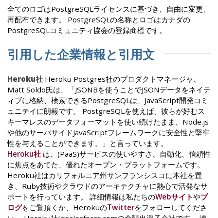
全てのロゴはPostgreSQLライセンスに基づき、自由に変更、
再配布できます。 PostgreSQLの名称とロゴはカナダの
PostgreSQLコミュニティ協会の登録商標です。
引用した企業情報と引用文
Heroku社
Heroku Postgres社のプロダクトマネージャ、
Matt Soldo氏は、「JSONBを使うことでJSONデータをネイテ
ィブに格納、検索できるPostgreSQLは、JavaScript開発コミ
ュニテイに朗報です。 PostgreSQLを使えば、彼らが好むス
キーマレスのデータフォーマットを使い続けたまま、Node.js
や他のサーバサイドJavaScriptフレームワークに安全性と堅牢
性を与えることができます。」と言っています。
Heroku社
は、(PaaS)サービスの使いやすさ、自動化、信頼性
に焦点をあてた、優れたオープン・プラットフォームです。
Heroku社はカリフォルニア州サンフランシスコに本社を置
き、Ruby技術やクラウドのアーキテクチャに熱心で活発なサ
ポートを行っています。 詳細情報は私たちの
Webサイト
や
ブ
ログ
をご覧頂くか、Herokuの
Twitter
をフォローしてくださ
い。 Heroku社はsalesforce.comの全額出資子会社です。 連