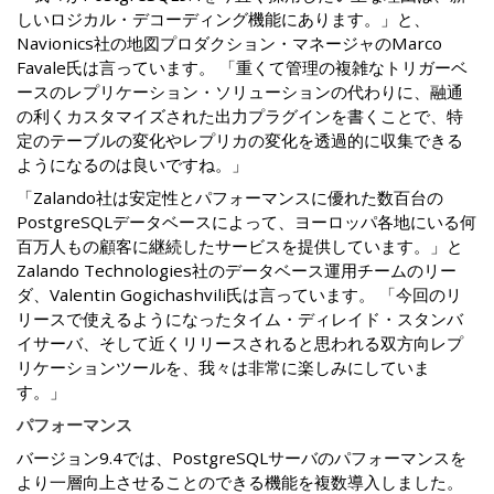
しいロジカル・デコーディング機能にあります。」と、
Navionics社の地図プロダクション・マネージャのMarco
Favale氏は言っています。 「重くて管理の複雑なトリガーベ
ースのレプリケーション・ソリューションの代わりに、融通
の利くカスタマイズされた出力プラグインを書くことで、特
定のテーブルの変化やレプリカの変化を透過的に収集できる
ようになるのは良いですね。」
「Zalando社は安定性とパフォーマンスに優れた数百台の
PostgreSQLデータベースによって、ヨーロッパ各地にいる何
百万人もの顧客に継続したサービスを提供しています。」と
Zalando Technologies社のデータベース運用チームのリー
ダ、Valentin Gogichashvili氏は言っています。 「今回のリ
リースで使えるようになったタイム・ディレイド・スタンバ
イサーバ、そして近くリリースされると思われる双方向レプ
リケーションツールを、我々は非常に楽しみにしていま
す。」
パフォーマンス
バージョン9.4では、PostgreSQLサーバのパフォーマンスを
より一層向上させることのできる機能を複数導入しました。