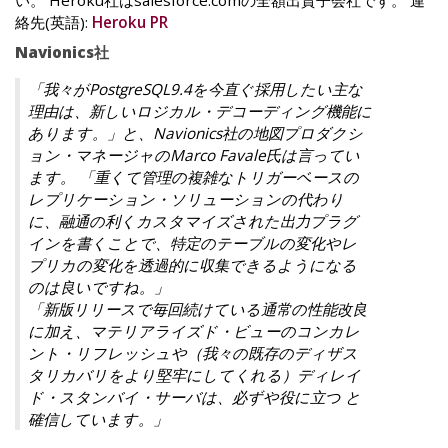
絡先(英語):
Heroku PR
Navionics社
「我々がPostgreSQL9.4を今直ぐ採用したい主な
理由は、新しいロジカル・デコーディング機能に
あります。」と、Navionics社の地図プロダクシ
ョン・マネージャのMarco Favale氏は言ってい
ます。 「重くて管理の複雑なトリガーベースの
レプリケーション・ソリューションの代わり
に、融通の利くカスタマイズされた出力プラグ
インを書くことで、特定のテーブルの変化やレ
プリカの変化を透過的に収集できるようになる
のは良いですね。」
「新版リリースで毎回続けている通常の性能改良
に加え、マテリアライズド・ビューのコンカレ
ント・リフレッシュや（我々の既存のディザス
タリカバリをより堅牢にしてくれる）ディレイ
ド・スタンバイ・サーバは、必ずや役に立つ と
確信しています。」