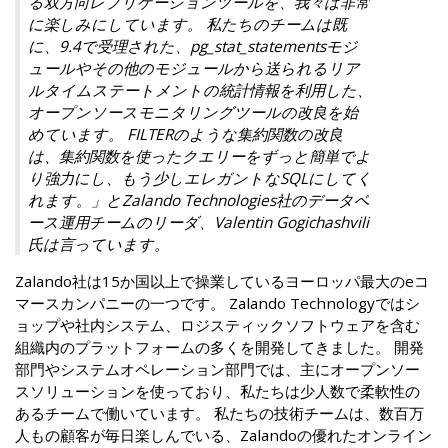
る双方向レプリケーションツールを、我々は非常
に楽しみにしています。 私たちのチームは既
に、9.4で受理された、pg_stat_statementsモジ
ュールやその他のモジュールから送られるリア
ルタイムステートメントの統計情報を利用した、
オープンソースモニタリングツールの改良を始
めています。 FILTERのような集約関数の改良
は、集約関数を使ったクエリーをずっと簡単でよ
り強力にし、もう少しエレガントなSQLにしてく
れます。」とZalando Technologies社のデータベ
ース運用チームのリーダ、Valentin Gogichashvili
氏は言っています。
Zalando社は15か国以上で操業しているヨーロッパ最大のeコ
マースカンパニーの一つです。 Zalando Technologyではシ
ョップや社内システム、ロジスティックソフトウェアを含む
組織内のプラットフォームの多くを開発してきました。 開発
部門やシステムオペレーション部門では、主にオープンソー
スソリューションを使っており、私たちは少人数で柔軟性の
あるチームで働いています。 私たちの技術チームは、数百万
人もの顧客が毎日楽しんでいる、Zalandoの優れたオンライン