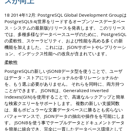
スが向上
18 2014年12月: PostgreSQL Global Development Groupは
PostgreSQL9.4(世界をリードするオープンソースデータベー
ス・システムの最新版)リリースを発表します。 このリリース
では、多種多様なデータベースユーザのために、PostgreSQL
の柔軟性、スケーラビリティ、および性能を高める多くの新
機能を加えました。 これには、JSONサポートやレプリケーシ
ョン、インデックス性能への改良が含まれています。
柔軟性
PostgreSQLの新しいJSONBデータ型を使うことで、ユーザ
はデータ・ストアにリレーショナルか非リレーショナルか
を、もう選ぶ必要がありません。 それらを同時に、両方持つ
ことができます。 JSONBは、Generalized Inverted
Indexes(GIN)を使用することで、高速なルックアップと簡単
な検索クエリーをサポートします。 複数の新しい支援関数
は、最もポピュラーな文書データベースに勝るとも劣らない
パフォーマンスで、JSONデータの抽出や操作をを可能にしま
す。 JSONBを使う事でテーブルデータとドキュメントデータ
を簡単に統合でき、完全に一貫したデータベース環境として