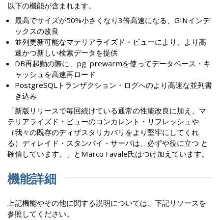
以下の機能が含まれます。
最高でサイズが50%小さくなり3倍高速になる、GINインデ
ックスの改良
並列更新可能なマテリアライズド・ビューにより、より高
速かつ新しい検索データを提供
DB再起動の際に、pg_prewarmを使ってデータベース・キ
ャッシュを高速再ロード
PostgreSQLトランザクション・ログへのより高速な並列書
き込み
「新版リリースで毎回続けている通常の性能改良に加え、マ
テリアライズド・ビューのコンカレント・リフレッシュや
（我々の既存のディザスタリカバリをより堅牢にしてくれ
る）ディレイド・スタンバイ・サーバは、必ずや役に立つ と
確信しています。」とMarco Favale氏はつけ加えています。
機能詳細
上記機能やその他に関する説明については、下記リソースを
参照してください。