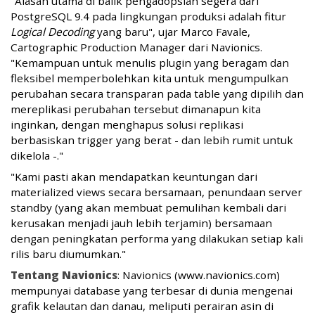
"Alasan utama di balik pengadopsian segera dari
PostgreSQL 9.4 pada lingkungan produksi adalah fitur
Logical Decoding
yang baru", ujar Marco Favale,
Cartographic Production Manager dari Navionics.
"Kemampuan untuk menulis plugin yang beragam dan
fleksibel memperbolehkan kita untuk mengumpulkan
perubahan secara transparan pada table yang dipilih dan
mereplikasi perubahan tersebut dimanapun kita
inginkan, dengan menghapus solusi replikasi
berbasiskan trigger yang berat - dan lebih rumit untuk
dikelola -."
"Kami pasti akan mendapatkan keuntungan dari
materialized views secara bersamaan, penundaan server
standby (yang akan membuat pemulihan kembali dari
kerusakan menjadi jauh lebih terjamin) bersamaan
dengan peningkatan performa yang dilakukan setiap kali
rilis baru diumumkan."
Tentang Navionics
: Navionics (www.navionics.com)
mempunyai database yang terbesar di dunia mengenai
grafik kelautan dan danau, meliputi perairan asin di