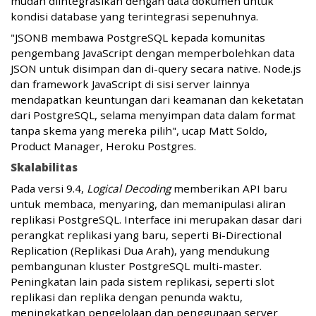
mudah diintegrasikan dengan data dokumen untuk
kondisi database yang terintegrasi sepenuhnya.
"JSONB membawa PostgreSQL kepada komunitas
pengembang JavaScript dengan memperbolehkan data
JSON untuk disimpan dan di-query secara native. Node.js
dan framework JavaScript di sisi server lainnya
mendapatkan keuntungan dari keamanan dan keketatan
dari PostgreSQL, selama menyimpan data dalam format
tanpa skema yang mereka pilih", ucap Matt Soldo,
Product Manager, Heroku Postgres.
Skalabilitas
Pada versi 9.4,
Logical Decoding
memberikan API baru
untuk membaca, menyaring, dan memanipulasi aliran
replikasi PostgreSQL. Interface ini merupakan dasar dari
perangkat replikasi yang baru, seperti Bi-Directional
Replication (Replikasi Dua Arah), yang mendukung
pembangunan kluster PostgreSQL multi-master.
Peningkatan lain pada sistem replikasi, seperti slot
replikasi dan replika dengan penunda waktu,
meningkatkan pengelolaan dan penggunaan server