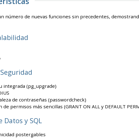
erísticas
 un número de nuevas funciones sin precedentes, demostrand
alabilidad
o
 Seguridad
tu integrada (pg_upgrade)
DIUS
rtaleza de contraseñas (passwordcheck)
n de permisos más sencillas (GRANT ON ALL y DEFAULT PER
e Datos y SQL
nicidad postergables