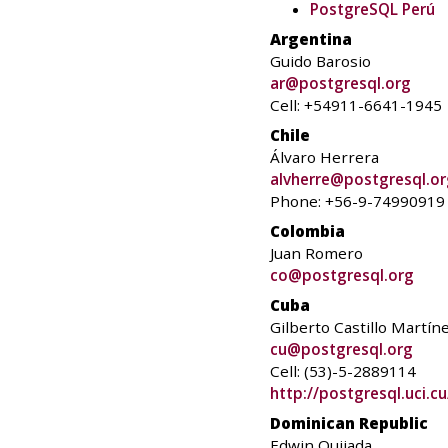
PostgreSQL Perú
Argentina
Guido Barosio
ar@postgresql.org
Cell: +54911-6641-1945
Chile
Álvaro Herrera
alvherre@postgresql.or
Phone: +56-9-74990919
Colombia
Juan Romero
co@postgresql.org
Cuba
Gilberto Castillo Martín
cu@postgresql.org
Cell: (53)-5-2889114
http://postgresql.uci.cu
Dominican Republic
Edwin Quijada