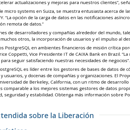
elerar actualizaciones y mejoras para nuestros clientes”, se
e micro systems en Suiza, se muestra entusiasta acerca de las
“La opción de la carga de datos en las notificaciones asíncr
ión remota de datos.”
iones de desarrolladores y compañías alrededor del mundo, t
uchos otros, la incorporación de usuarios y el impulso al de
s PostgreSQL en ambientes financieros de misión crítica porq
rice Coppetti, Vice Presidente IT de CAIXA Bank en Brazil. “
ara seguir satisfaciendo nuestras necesidades de negocios”.
ostgreSQL es líder entre los gestores de bases de datos de c
 y usuarios, y docenas de compañías y organizaciones. El Pro
Universidad de Berkeley, California, con un ritmo de desarrollo
s comparable a los mejores sistemas gestores de datos propiet
ad, seguridad y estabilidad. Obtenga más información sobre P
tendida sobre la Liberación