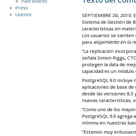
Past events
Press
Licence
SEPTIEMBRE 20, 2010: El
Sistema de Gestión de B
características en mater
Los usuarios se sienten
para
alojamiento en la 
“La replicación incorpor
señala Simon Riggs, CTO 
protegen la data de mejo
capacidad es un módulo o
PostgreSQL 9.0 incluye
aplicaciones de base de 
desde las versiones 8.3 
nuevas características, 
“Como uno de los mayores
PostgreSQL 9.0 agrega ac
mínima en nuestras base
“Estamos muy entusiasma