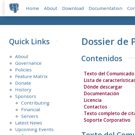
Home
About
Download
Documentation
Co
Dossier de 
Quick Links
About
Contenidos
Governance
Policies
Texto del Comunicado
Feature Matrix
Lista de característica
Donate
Dónde descargar
History
Documentación
Sponsors
Licencia
Contributing
Contactos
Financial
Texto completo de cit
Servers
Soporte Corporativo
Latest News
Upcoming Events
Texto del Com