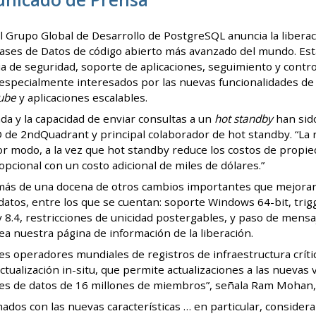
 Grupo Global de Desarrollo de PostgreSQL anuncia la liberaci
ases de Datos de código abierto más avanzado del mundo. Es
ia de seguridad, soporte de aplicaciones, seguimiento y contr
 especialmente interesados por las nuevas funcionalidades de 
nube
y aplicaciones escalables.
ada y la capacidad de enviar consultas a un
hot standby
han sido
de 2ndQuadrant y principal colaborador de hot standby. “La repl
r modo, a la vez que hot standby reduce los costos de propied
pcional con un costo adicional de miles de dólares.”
 más de una docena de otros cambios importantes que mejora
datos, entre los que se cuentan: soporte Windows 64-bit, trigg
y 8.4, restricciones de unicidad postergables, y paso de mensa
vea nuestra página de información de la liberación.
 operadores mundiales de registros de infraestructura crític
tualización in-situ, que permite actualizaciones a las nuevas
s de datos de 16 millones de miembros”, señala Ram Mohan, 
dos con las nuevas características … en particular, consider