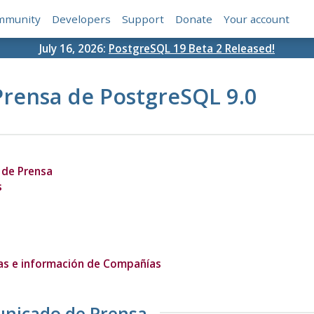
mmunity
Developers
Support
Donate
Your account
July 16, 2026:
PostgreSQL 19 Beta 2 Released!
Prensa de PostgreSQL 9.0
 de Prensa
s
as e información de Compañías
unicado de Prensa